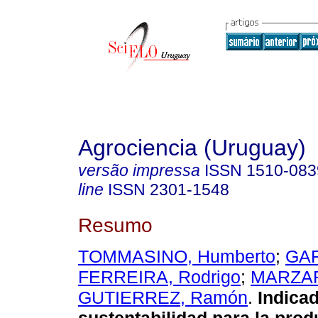
Agrociencia (Uruguay)
versão impressa
ISSN
1510-083
line
ISSN
2301-1548
Resumo
TOMMASINO, Humberto
;
GA
FERREIRA, Rodrigo
;
MARZAR
GUTIERREZ, Ramón
.
Indicad