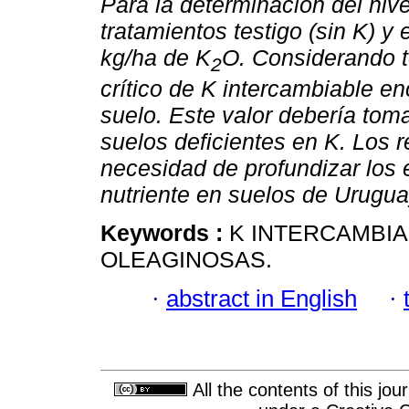
Para la determinación del nivel
tratamientos testigo (sin K) y
kg/ha de K
O. Considerando to
2
crítico de K intercambiable e
suelo. Este valor debería tom
suelos deficientes en K. Los 
necesidad de profundizar los 
nutriente en suelos de Urugua
Keywords :
K INTERCAMBIA
OLEAGINOSAS.
·
abstract in English
·
All the contents of this jo