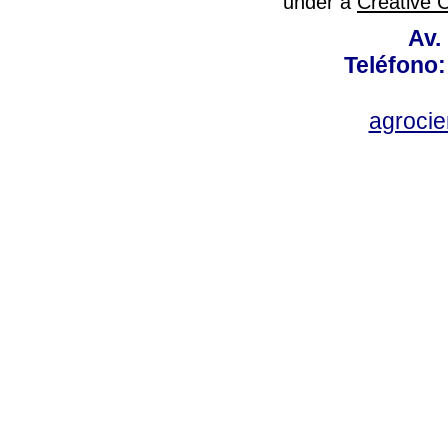
under a
Creative 
Av.
Teléfono:
agroci