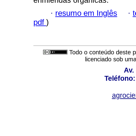
enmiendas orgánicas.
·
resumo em Inglês
·
pdf
)
Todo o conteúdo deste pe
licenciado sob um
Av.
Teléfono:
agroci