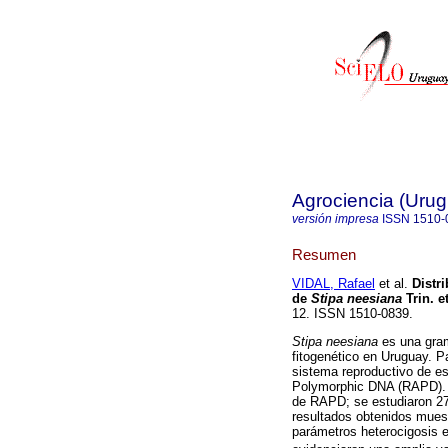
Agrociencia (Uru
versión impresa
ISSN
1510-
Resumen
VIDAL, Rafael
et al.
Distri
de
Stipa
neesiana
Trin. e
12. ISSN 1510-0839.
Stipa
neesiana
es una gram
fitogenético en Uruguay. Pa
sistema reproductivo de es
Polymorphic DNA (RAPD). S
de RAPD; se estudiaron 27
resultados obtenidos mues
parámetros heterocigosis 