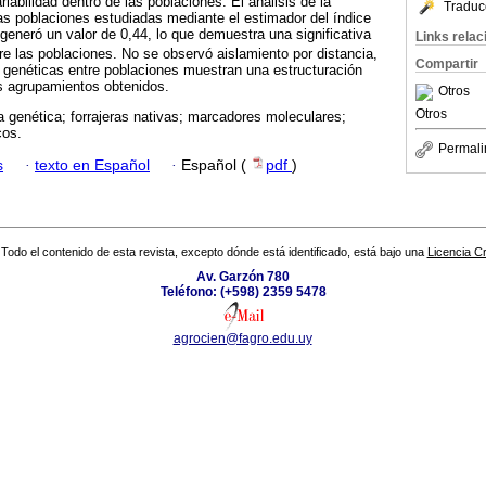
iabilidad dentro de las poblaciones. El análisis de la
Traduc
las poblaciones estudiadas mediante el estimador del índice
 generó un valor de 0,44, lo que demuestra una significativa
Links rela
tre las poblaciones. No se observó aislamiento por distancia,
Compartir
 genéticas entre poblaciones muestran una estructuración
s agrupamientos obtenidos.
Otros
Otros
a genética; forrajeras nativas; marcadores moleculares;
cos.
Permali
s
·
texto en Español
·
Español (
pdf
)
Todo el contenido de esta revista, excepto dónde está identificado, está bajo una
Licencia 
Av. Garzón 780
Teléfono: (+598) 2359 5478
agrocien@fagro.edu.uy