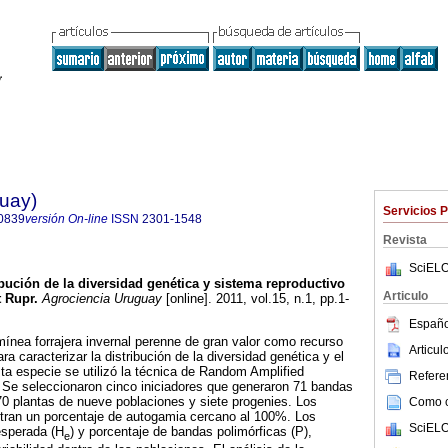
guay)
Servicios 
0839
versión On-line
ISSN
2301-1548
Revista
SciELO
bución de la diversidad genética y sistema reproductivo
Articulo
t Rupr.
Agrociencia Uruguay
[online]. 2011, vol.15, n.1, pp.1-
Españo
ínea forrajera invernal perenne de gran valor como recurso
Articu
ra caracterizar la distribución de la diversidad genética y el
ta especie se utilizó la técnica de Random Amplified
Referen
e seleccionaron cinco iniciadores que generaron 71 bandas
0 plantas de nueve poblaciones y siete progenies. Los
Como ci
tran un porcentaje de autogamia cercano al 100%. Los
SciELO
esperada (H
) y porcentaje de bandas polimórficas (P),
e