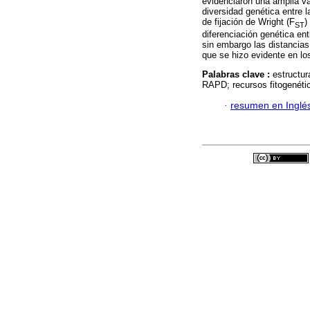
evidenciaron una amplia var
diversidad genética entre 
de fijación de Wright (F
)
ST
diferenciación genética en
sin embargo las distancias
que se hizo evidente en lo
Palabras clave :
estructur
RAPD; recursos fitogenéti
·
resumen en Inglé