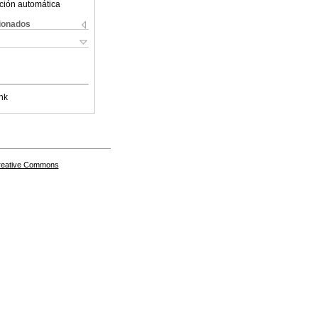
ción automática
cionados
nk
Creative Commons