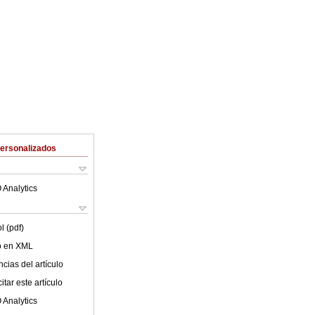
Personalizados
 Analytics
l (pdf)
lo en XML
cias del artículo
tar este artículo
 Analytics