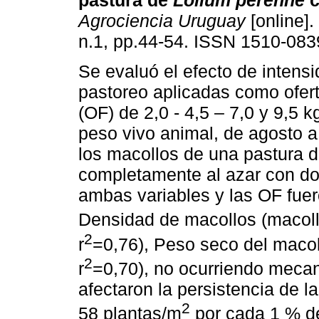
pastura de
Lolium perenne
c
Agrociencia Uruguay
[online].
n.1, pp.44-54. ISSN 1510-083
Se evaluó el efecto de intens
pastoreo aplicadas como ofert
(OF) de 2,0 - 4,5 – 7,0 y 9,5 
peso vivo animal, de agosto a
los macollos de una pastura 
completamente al azar con dos
ambas variables y las OF fuer
Densidad de macollos (macol
2
r
=0,76), Peso seco del maco
2
r
=0,70), no ocurriendo mec
afectaron la persistencia de 
2
58 plantas/m
por cada 1 % de