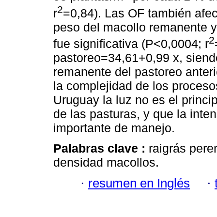
2
r
=0,84). Las OF también afect
peso del macollo remanente y 
2
fue significativa (P<0,0004; r
pastoreo=34,61+0,99 x, siend
remanente del pastoreo anterio
la complejidad de los proceso
Uruguay la luz no es el princip
de las pasturas, y que la inte
importante de manejo.
Palabras clave :
raigrás pere
densidad macollos.
·
resumen en Inglés
·