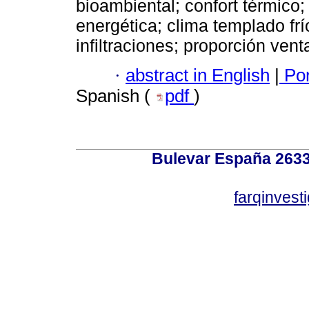
bioambiental; confort térmico
energética; clima templado frí
infiltraciones; proporción ven
·
abstract in English
|
Por
Spanish (
pdf
)
Bulevar España 2633
farqinvest