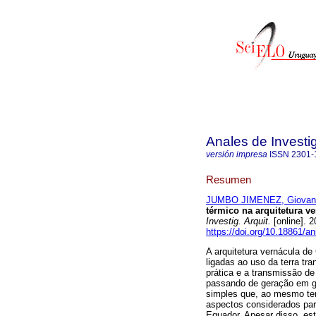
Anales de Investi
versión impresa
ISSN
2301-
Resumen
JUMBO JIMENEZ, Giovann
térmico na arquitetura 
Investig. Arquit.
[online]. 
https://doi.org/10.18861/a
A arquitetura vernácula de
ligadas ao uso da terra tr
prática e a transmissão d
passando de geração em ge
simples que, ao mesmo tem
aspectos considerados para
Equador. Apesar disso, est