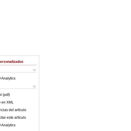
Personalizados
 Analytics
l (pdf)
lo en XML
cias del artículo
tar este artículo
 Analytics