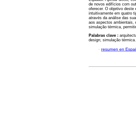
de novos edifícios com ou
oferecer. O objetivo deste 
intuitivamente em quatro t
através da análise das su
aos aspectos ambientais, 
simulação térmica, permiti
Palabras clave :
arquitect
design; simulação térmica.
·
resumen en Espa