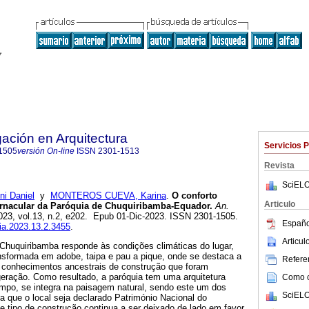
gación en Arquitectura
Servicios 
1505
versión On-line
ISSN
2301-1513
Revista
SciELO
i Daniel
y
MONTEROS CUEVA, Karina
.
O conforto
Articulo
vernacular da Paróquia de Chuquiribamba-Equador.
An.
2023, vol.13, n.2, e202. Epub 01-Dic-2023. ISSN 2301-1505.
Españo
nia.2023.13.2.3455
.
Articu
 Chuquiribamba responde às condições climáticas do lugar,
ansformada em adobe, taipa e pau a pique, onde se destaca a
Referen
e conhecimentos ancestrais de construção que foram
ração. Como resultado, a paróquia tem uma arquitetura
Como ci
po, se integra na paisagem natural, sendo este um dos
SciELO
 que o local seja declarado Património Nacional do
e tipo de construção continua a ser deixado de lado em favor