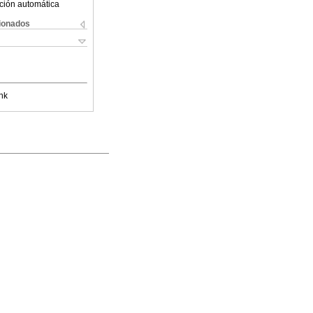
ción automática
cionados
nk