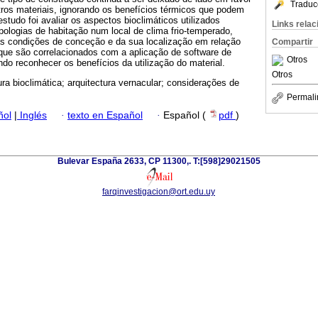
Traduc
tros materiais, ignorando os benefícios térmicos que podem
estudo foi avaliar os aspectos bioclimáticos utilizados
Links rela
ipologias de habitação num local de clima frio-temperado,
as condições de conceção e da sua localização em relação
Compartir
que são correlacionados com a aplicação de software de
Otros
ndo reconhecer os benefícios da utilização do material.
Otros
ura bioclimática; arquitectura vernacular; considerações de
Permali
ñol
|
Inglés
·
texto en Español
·
Español (
pdf
)
Bulevar España 2633, CP 11300,. T:[598]29021505
farqinvestigacion@ort.edu.uy