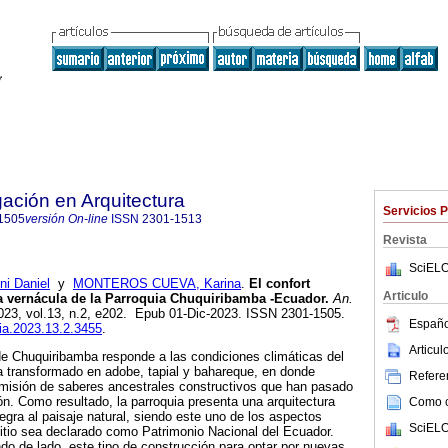
gación en Arquitectura
Servicios 
1505
versión On-line
ISSN
2301-1513
Revista
SciELO
i Daniel
y
MONTEROS CUEVA, Karina
.
El confort
Articulo
ra vernácula de la Parroquia Chuquiribamba -Ecuador.
An.
2023, vol.13, n.2, e202. Epub 01-Dic-2023. ISSN 2301-1505.
Españo
nia.2023.13.2.3455
.
Articu
de Chuquiribamba responde a las condiciones climáticas del
rra transformado en adobe, tapial y bahareque, en donde
Referen
smisión de saberes ancestrales constructivos que han pasado
n. Como resultado, la parroquia presenta una arquitectura
Como ci
tegra al paisaje natural, siendo este uno de los aspectos
SciELO
itio sea declarado como Patrimonio Nacional del Ecuador.
ndo de lado, este tipo de construcción para optar por nuevas