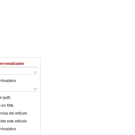
Personalizados
 Analytics
l (pdf)
lo en XML
cias del artículo
tar este artículo
 Analytics