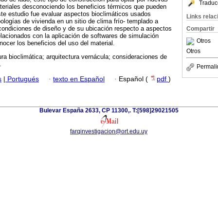
Traduc
teriales desconociendo los beneficios térmicos que pueden
este estudio fue evaluar aspectos bioclimáticos usados
Links rela
pologías de vivienda en un sitio de clima frío- templado a
 condiciones de diseño y de su ubicación respecto a aspectos
Compartir
lacionados con la aplicación de softwares de simulación
Otros
ocer los beneficios del uso del material.
Otros
ura bioclimática; arquitectura vernácula; consideraciones de
.
Permali
s
|
Portugués
·
texto en Español
·
Español (
pdf
)
Bulevar España 2633, CP 11300,. T:[598]29021505
farqinvestigacion@ort.edu.uy