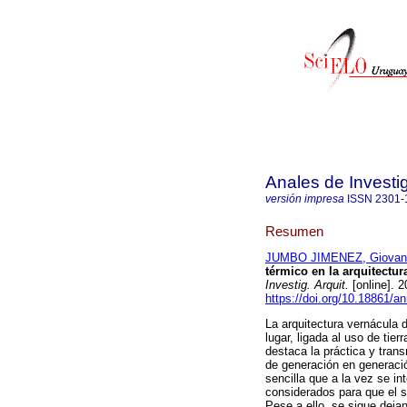
Anales de Investi
versión impresa
ISSN
2301-
Resumen
JUMBO JIMENEZ, Giovann
térmico en la arquitectu
Investig. Arquit.
[online]. 
https://doi.org/10.18861/a
La arquitectura vernácula 
lugar, ligada al uso de tie
destaca la práctica y tran
de generación en generació
sencilla que a la vez se in
considerados para que el s
Pese a ello, se sigue deja