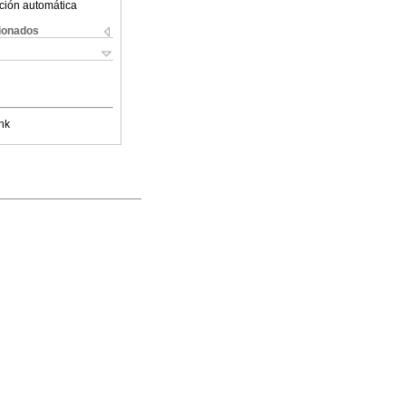
ción automática
cionados
nk