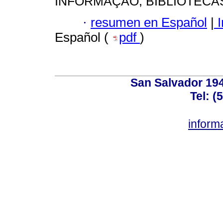
INFORMAÇÃO; BIBLIOTECA
·
resumen en Español
|
I
Español (
pdf
)
San Salvador 19
Tel: (
inform