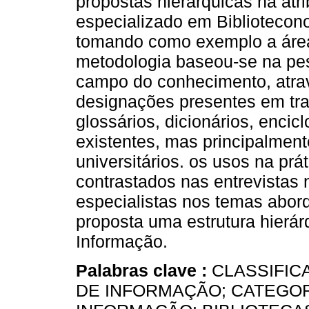
propostas hierárquicas na atr
especializado em Bibliotecon
tomando como exemplo a área
metodologia baseou-se na pes
campo do conhecimento, atra
designações presentes em tr
glossários, dicionários, encic
existentes, mas principalmen
universitários. os usos na prá
contrastados nas entrevistas 
especialistas nos temas abord
proposta uma estrutura hierá
Informação.
Palabras clave :
CLASSIFIC
DE INFORMAÇÃO; CATEGO