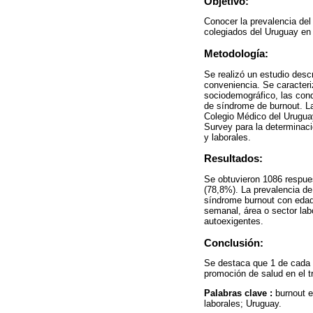
Objetivo:
Conocer la prevalencia del
colegiados del Uruguay en
Metodología:
Se realizó un estudio desc
conveniencia. Se caracteri
sociodemográfico, las cond
de síndrome de burnout. La
Colegio Médico del Urugua
Survey para la determinaci
y laborales.
Resultados:
Se obtuvieron 1086 respues
(78,8%). La prevalencia de
síndrome burnout con edad
semanal, área o sector lab
autoexigentes.
Conclusión:
Se destaca que 1 de cada 
promoción de salud en el t
Palabras clave :
burnout e
laborales; Uruguay.