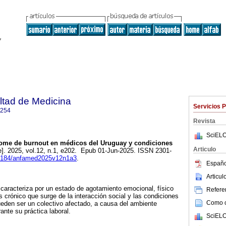
ltad de Medicina
Servicios 
1254
Revista
SciELO
ome de burnout en médicos del Uruguay y condiciones
Articulo
e]. 2025, vol.12, n.1, e202. Epub 01-Jun-2025. ISSN 2301-
.25184/anfamed2025v12n1a3
.
Españo
Articu
caracteriza por un estado de agotamiento emocional, físico
Referen
s crónico que surge de la interacción social y las condiciones
Como ci
eden ser un colectivo afectado, a causa del ambiente
ante su práctica laboral.
SciELO