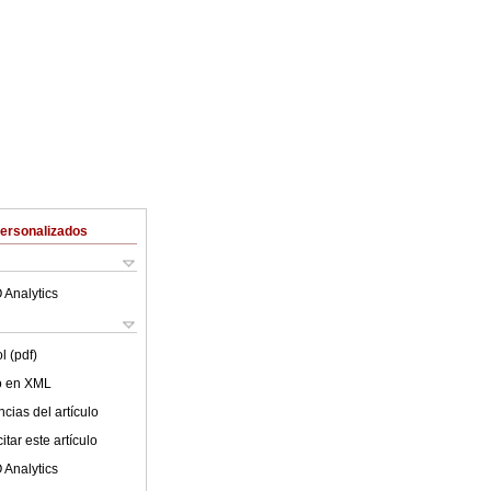
Personalizados
 Analytics
l (pdf)
lo en XML
cias del artículo
tar este artículo
 Analytics