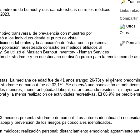
Traduc
 síndrome de burnout y sus características entre los médicos
Links rela
 2023.
Compartir
Otros
Otros
riptivo transversal de prevalencia con muestreo por
zó a los individuos desde el punto de vista
iciones laborales y la asociación de éstas con la presencia
Permali
 población muestreada consistió en médicos afiliados al
y. Se utilizó el Maslach Burnout Inventory - Human Services
ón del síndrome y un cuestionario de diseño propio para la recolección de a
tas. La mediana de edad fue de 41 años (rango: 26-73) y el género predomin
 síndrome de burnout fue de 32,1%. Se observó una asociación estadísticamen
es menores, menor antigüedad laboral, estar cursando residencia, mayor cant
oral y la menor realización de actividades recreativas. El 86,9% se percibiero
3 médicos presenta síndrome de burnout. Los autores identifican la necesida
rabajo y prevención de los riesgos psicosociales identificados.
n médicos; realización personal; distanciamiento emocional; agotamiento em