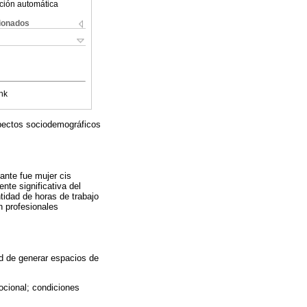
ción automática
cionados
nk
spectos sociodemográficos
ante fue mujer cis
te significativa del
idad de horas de trabajo
n profesionales
d de generar espacios de
ocional; condiciones