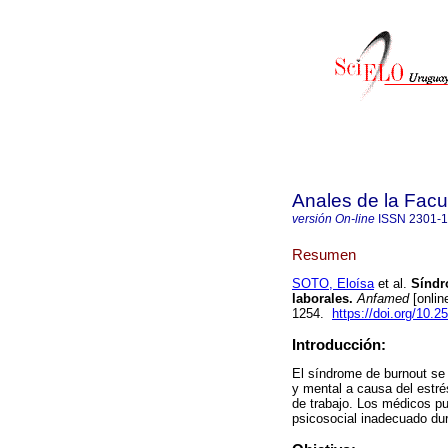
Anales de la Facu
versión On-line
ISSN
2301-
Resumen
SOTO, Eloísa
et al.
Síndr
laborales.
Anfamed
[onlin
1254.
https://doi.org/10
Introducción:
El síndrome de burnout se 
y mental a causa del estré
de trabajo. Los médicos pu
psicosocial inadecuado dur