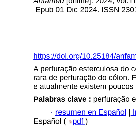
Anfamed
[online]. 2024, vol.11
Epub 01-Dic-2024. ISSN 230
https://doi.org/10.25184/an
A perfuração esterculosa do 
rara de perfuração do cólon. 
e atualmente existem poucos c
Palabras clave :
perfuração e
·
resumen en Español
|
I
Español (
pdf
)