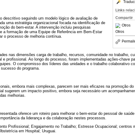
Traduc
Links rela
Compartir
o descritivo seguindo um modelo lógico de avaliação de
da uma estratégia organizacional focada na identificação de
Otros
moção do bem-estar. A intervenção incluiu pesquisas
Otros
is e a formação de uma Equipe de Referência em Bem-Estar
tar o processo de melhoria contínua.
Permali
dades nas dimensões carga de trabalho, recursos, comunidade no trabalho, cul
oal e profissional. Ao longo do processo, foram implementadas ações-chave p
equipes. O compromisso dos líderes das unidades e o trabalho colaborativo c
o sucesso do programa.
cionais, embora mais complexas, parecem ser mais eficazes na promoção do
cial sugerem um impacto positivo, embora seja necessário um acompanhamen
 das melhorias.
presentada oferece um roteiro para melhorar o bem-estar do pessoal de saú
importância da liderança e da colaboração nestes processos.
nto Profissional; Engajamento no Trabalho; Estresse Ocupacional; centros
bstetrícia em Hospital; Uruguai.