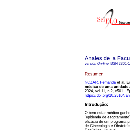
Anales de la Facu
versión On-line
ISSN
2301-
Resumen
NOZAR, Fernanda
et al.
Es
médico de uma unidade a
2024, vol.11, n.2, e501. 
https://doi.org/10.25184/
Introdução:
O bem-estar médico ganhou
“epidemia de esgotamento”
eficácia de um programa p
de Ginecologia e Obstetrí