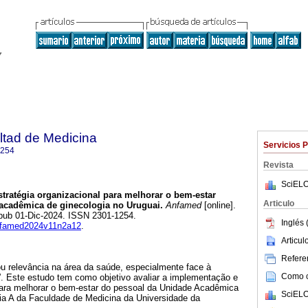
ltad de Medicina
Servicios 
1254
Revista
SciELO
tratégia organizacional para melhorar o bem-estar
Articulo
cadêmica de ginecologia no Uruguai.
Anfamed
[online].
Epub 01-Dic-2024. ISSN 2301-1254.
Inglés 
anfamed2024v11n2a12
.
Articu
Referen
 relevância na área da saúde, especialmente face à
Como ci
. Este estudo tem como objetivo avaliar a implementação e
ara melhorar o bem-estar do pessoal da Unidade Acadêmica
SciELO
cia A da Faculdade de Medicina da Universidade da