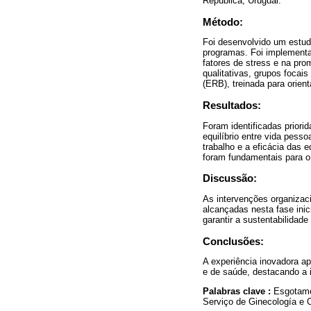
República, Uruguai.
Método:
Foi desenvolvido um estud
programas. Foi implementa
fatores de stress e na pro
qualitativas, grupos foca
(ERB), treinada para orien
Resultados:
Foram identificadas priori
equilíbrio entre vida pess
trabalho e a eficácia das 
foram fundamentais para 
Discussão:
As intervenções organiza
alcançadas nesta fase ini
garantir a sustentabilidade
Conclusões:
A experiência inovadora a
e de saúde, destacando a 
Palabras clave :
Esgotame
Serviço de Ginecología e O