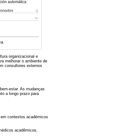
ción automática
cionados
nk
tura organizacional e
ara melhorar o ambiente de
om consultores externos
 bem-estar. As mudanças
to a longo prazo para
de em contextos académicos
 médicos acadêmicos;