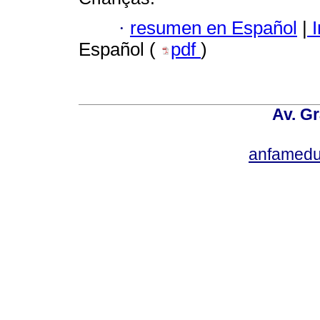
·
resumen en Español
|
I
Español (
pdf
)
Av. Gr
anfamedu