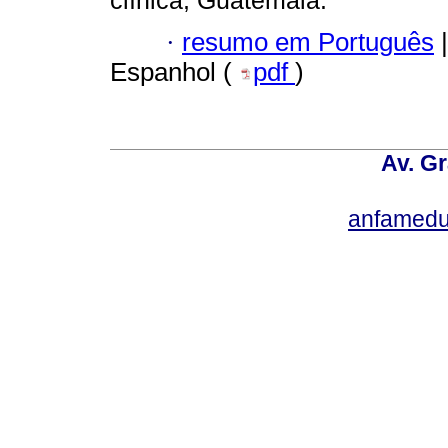
clínica; Guatemala.
·
resumo em Português
|
Espanhol (
pdf
)
Av. Gr
anfamedu