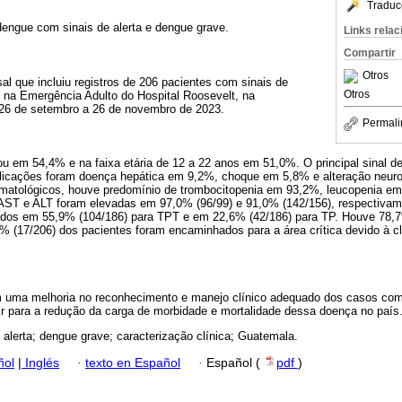
Traduc
dengue com sinais de alerta e dengue grave.
Links rela
Compartir
Otros
sal que incluiu registros de 206 pacientes com sinais de
Otros
s na Emergência Adulto do Hospital Roosevelt, na
 26 de setembro a 26 de novembro de 2023.
Permali
u em 54,4% e na faixa etária de 12 a 22 anos em 51,0%. O principal sinal de
plicações foram doença hepática em 9,2%, choque em 5,8% e alteração neur
matológicos, houve predomínio de trombocitopenia em 93,2%, leucopenia em
AST e ALT foram elevadas em 97,0% (96/99) e 91,0% (142/156), respectiva
ados em 55,9% (104/186) para TPT e em 22,6% (42/186) para TP. Houve 78,7
3% (17/206) dos pacientes foram encaminhados para a área crítica devido à c
uma melhoria no reconhecimento e manejo clínico adequado dos casos com 
ir para a redução da carga de morbidade e mortalidade dessa doença no país
 alerta; dengue grave; caracterização clínica; Guatemala.
ñol
|
Inglés
·
texto en Español
·
Español (
pdf
)