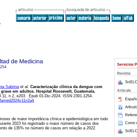
ltad de Medicina
Servicios 
1254
Revista
SciELO
ia Sabrina
et al.
Caracterização clínica da dengue com
Articulo
e grave em adultos. Hospital Roosevelt, Guatemala.
ol.11, n.2, e203. Epub 01-Dic-2024. ISSN 2301-1254.
Españo
anfamed2024v11n2a4
.
Articu
Referen
roses de maior importância clínica e epidemiológica em todo
Como ci
rante 2023 foi registrado o maior número de casos dos
ento de 135% no número de casos em relação a 2022.
SciELO