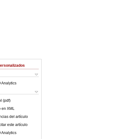
Personalizados
 Analytics
l (pdf)
lo en XML
cias del artículo
tar este artículo
 Analytics