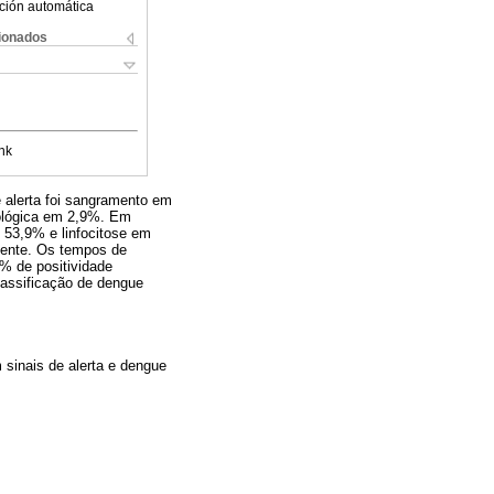
ción automática
cionados
nk
 alerta foi sangramento em
ológica em 2,9%. Em
 53,9% e linfocitose em
mente. Os tempos de
% de positividade
lassificação de dengue
sinais de alerta e dengue
.