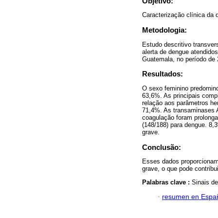
Objetivo:
Caracterização clínica da 
Metodologia:
Estudo descritivo transver
alerta de dengue atendido
Guatemala, no período de
Resultados:
O sexo feminino predomino
63,6%. As principais com
relação aos parâmetros he
71,4%. As transaminases 
coagulação foram prolong
(148/188) para dengue. 8,
grave.
Conclusão:
Esses dados proporcionam 
grave, o que pode contribu
Palabras clave :
Sinais de
·
resumen en Espa