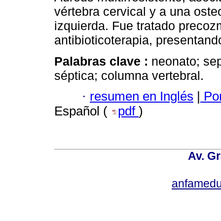
vértebra cervical y a una osteo
izquierda. Fue tratado precoz
antibioticoterapia, presentan
Palabras clave :
neonato; seps
séptica; columna vertebral.
·
resumen en Inglés
|
Por
Español (
pdf
)
Av. Gr
anfamedu