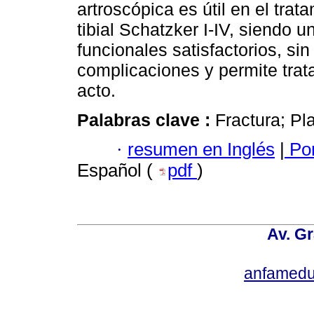
artroscópica es útil en el trata
tibial Schatzker I-IV, siendo 
funcionales satisfactorios, si
complicaciones y permite trat
acto.
Palabras clave :
Fractura; Pla
·
resumen en Inglés
|
Por
Español (
pdf
)
Av. Gr
anfamedu