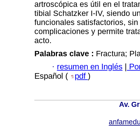
artroscópica es útil en el trata
tibial Schatzker I-IV, siendo 
funcionales satisfactorios, si
complicaciones y permite trat
acto.
Palabras clave :
Fractura; Pla
·
resumen en Inglés
|
Por
Español (
pdf
)
Av. Gr
anfamedu