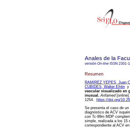
Anales de la Facu
versión On-line
ISSN
2301-
Resumen
RAMIREZ YEPES, Juan C
CUBIDES, Walter Efrén
vascular visualizado en
inusual.
Anfamed
[online]
1254.
https://doi.org/10
Se presenta el caso de un
diagnóstico de ACV isqué
con Tc-99m MDP compleme
simple, realizada a los 15 
correspondiente al ACV en