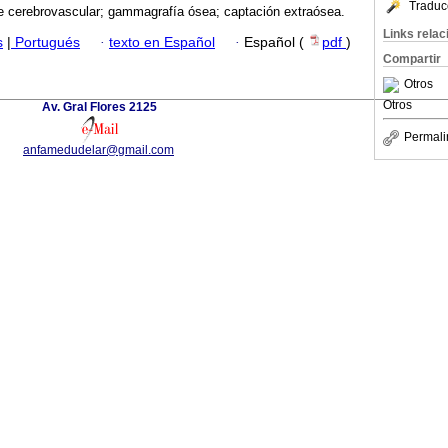
Traduc
e cerebrovascular; gammagrafía ósea; captación extraósea.
Links rela
s
|
Portugués
·
texto en Español
·
Español (
pdf
)
Compartir
Otros
Otros
Av. Gral Flores 2125
Permali
anfamedudelar@gmail.com