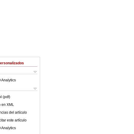
Personalizados
 Analytics
l (pdf)
lo en XML
cias del artículo
tar este artículo
 Analytics