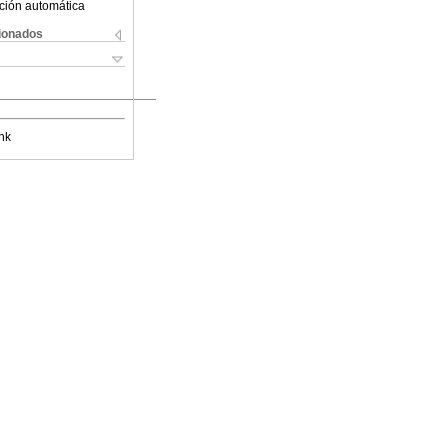
ción automática
cionados
nk