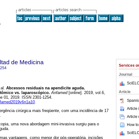
ltad de Medicina
Services 
1254
Journal
SciELO
al.
Abcessos residuais na apendicite aguda.
Article
tômico vs. laparoscópico.
Anfamed
[online]. 2019, vol.6,
ne 01, 2019. ISSN 2301-1254.
Spanis
anfamed2019v6n1a10
.
Article
ergência cirúrgica mais freqüente, com uma incidência de 17
.
Article
opia, uma nova abordagem mini-invasiva surgiu para o
How to 
guda.
SciELO
mas vantagens, como menor dor pós-operatória, incisões