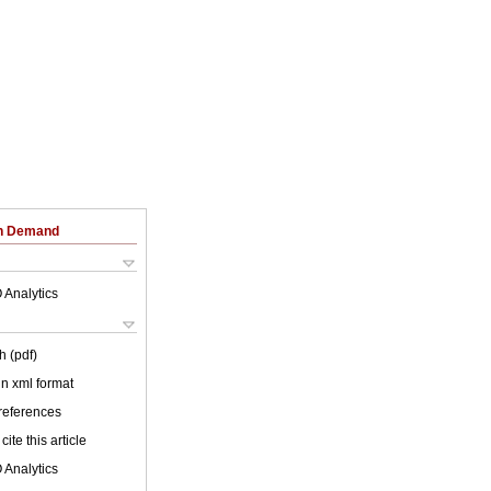
on Demand
 Analytics
h (pdf)
 in xml format
 references
cite this article
 Analytics