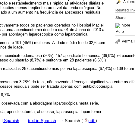
Automat
ção e restabelecimento mais rápido as atividades diárias e
fecções menos freqüentes ao nível da ferida cirúrgica. No
Related lin
iado a um aumento na freqüência de abscessos residuais
Share
ctivamente todos os pacientes operados no Hospital Maciel
More
s a uma apendicectomia desde o dia 01 de Junho de 2013 a
More
o por abordagem laparoscópica como laparotomica.
Permali
mens e 191 (45%) mulheres. A idade média foi de 32,6 com
anos de idade.
m apendicite edematosa (30%), 157 apendicite flemonosa (36,9%) 76 pacient
sso ou plastrão (8,7%) e peritonite em 28 pacientes (6,6% )
 realizadas 287 apendicectomias por via laparoscópica (67,4%) e 139 foram
resentam 3,28% do total, não havendo diferenças significativas entre as dif
essos residuais pode ser tratada apenas com antibioticoterapia.
e 8,7%
i observada com a abordagem laparoscópica nesta série.
uda; apendicectomía; abscesso; laparoscopia; laparotomia.
h
|
Spanish
·
text in Spanish
·
Spanish (
pdf
)