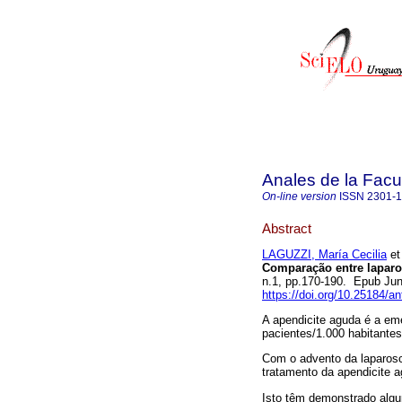
Anales de la Facu
On-line version
ISSN
2301-
Abstract
LAGUZZI, María Cecilia
et 
Comparação entre laparo
n.1, pp.170-190. Epub Ju
https://doi.org/10.25184/
A apendicite aguda é a em
pacientes/1.000 habitantes
Com o advento da laparosc
tratamento da apendicite a
Isto têm demonstrado algu