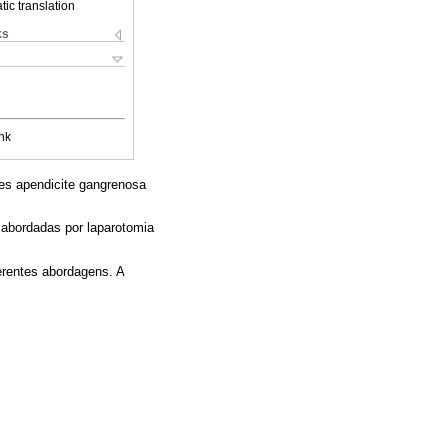
ic translation
ks
nk
es apendicite gangrenosa
 abordadas por laparotomia
erentes abordagens. A