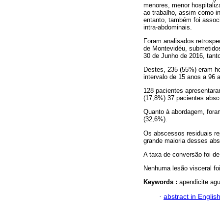
menores, menor hospitaliza
ao trabalho, assim como in
entanto, também foi assoc
intra-abdominais.
Foram analisados retrospe
de Montevidéu, submetido
30 de Junho de 2016, tant
Destes, 235 (55%) eram ho
intervalo de 15 anos a 96 
128 pacientes apresentara
(17,8%) 37 pacientes absce
Quanto à abordagem, foram
(32,6%).
Os abscessos residuais rep
grande maioria desses absc
A taxa de conversão foi d
Nenhuma lesão visceral fo
Keywords :
apendicite ag
·
abstract in Englis