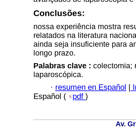
Conclusões:
nossa experiência mostra res
relatados na literatura nacio
ainda seja insuficiente para a
longo prazo.
Palabras clave :
colectomia; 
laparoscópica.
·
resumen en Español
|
I
Español (
pdf
)
Av. Gr