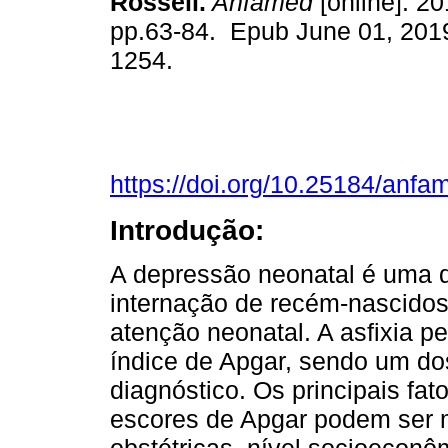
Rossell.
Anfamed
[online]. 20
pp.63-84. Epub June 01, 201
1254.
https://doi.org/10.25184/an
Introdução:
A depressão neonatal é uma 
internação de recém-nascido
atenção neonatal. A asfixia p
índice de Apgar, sendo um dos 
diagnóstico. Os principais fa
escores de Apgar podem ser m