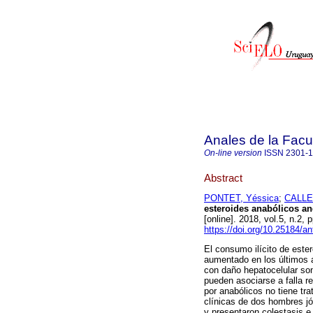
Anales de la Facu
On-line version
ISSN
2301-
Abstract
PONTET, Yéssica
;
CALLER
esteroides anabólicos an
[online]. 2018, vol.5, n.2
https://doi.org/10.25184/
El consumo ilícito de este
aumentado en los últimos 
con daño hepatocelular so
pueden asociarse a falla r
por anabólicos no tiene tra
clínicas de dos hombres jó
y presentaron colestasis e 