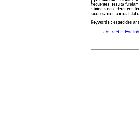
frecuentes, resulta fundame
clínico a considerar con fi
reconocimiento inicial del
Keywords :
esteroides an
·
abstract in Englis