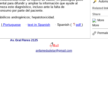
Automat
ntal para difundir y ampliar la información que ayude al
rmeza este diagnóstico, incluso ante la falta de
Related lin
 consumo por parte del paciente.
Share
abólicos androgénicos; hepatotoxicidad.
More
h
|
Portuguese
·
text in Spanish
·
Spanish (
pdf
)
More
Permali
Av. Gral Flores 2125
anfamedudelar@gmail.com