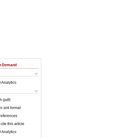
on Demand
 Analytics
h (pdf)
 in xml format
 references
cite this article
 Analytics