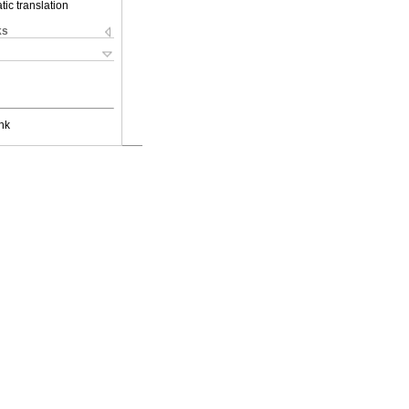
ic translation
ks
nk