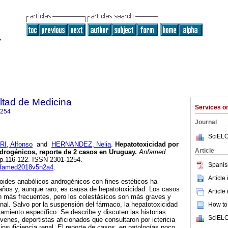
ltad de Medicina
Services 
1254
Journal
SciELO
I, Alfonso
and
HERNANDEZ, Nelia
.
Hepatotoxicidad por
Article
drogénicos, reporte de 2 casos en Uruguay.
Anfamed
, pp.116-122. ISSN 2301-1254.
Spanis
anfamed2018v5n2a4
.
Article
roides anabólicos androgénicos con fines estéticos ha
años y, aunque raro, es causa de hepatotoxicidad. Los casos
Article
n más frecuentes, pero los colestásicos son más graves y
enal. Salvo por la suspensión del fármaco, la hepatotoxicidad
How to 
tamiento específico. Se describe y discuten las historias
SciELO
venes, deportistas aficionados que consultaron por ictericia
insuficiencia renal. El reporte de casos, en patologías poco