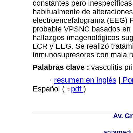
constantes pero inespecífica
habitualmente de alteraciones
electroencefalograma (EEG) 
probable VPSNC basados en u
hallazgos imagenológicos suge
LCR y EEG. Se realizó tratami
inmunosupresores con mala re
Palabras clave :
vasculitis pr
·
resumen en Inglés
|
Por
Español (
pdf
)
Av. Gr
anfamedu