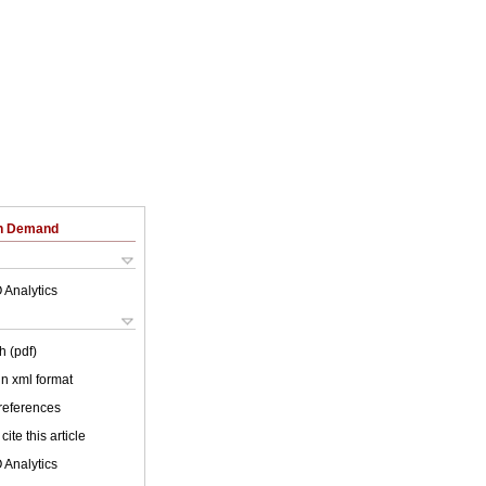
on Demand
 Analytics
h (pdf)
 in xml format
 references
cite this article
 Analytics