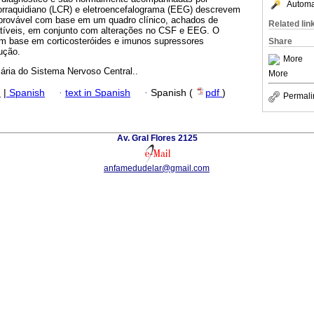
Automat
alorraquidiano (LCR) e eletroencefalograma (EEG) descrevem
ovável com base em um quadro clínico, achados de
Related lin
íveis, em conjunto com alterações no CSF e EEG. O
com base em corticosteróides e imunos supressores
Share
ução.
More
mária do Sistema Nervoso Central..
More
h
|
Spanish
·
text in Spanish
·
Spanish (
pdf
)
Permali
Av. Gral Flores 2125
anfamedudelar@gmail.com