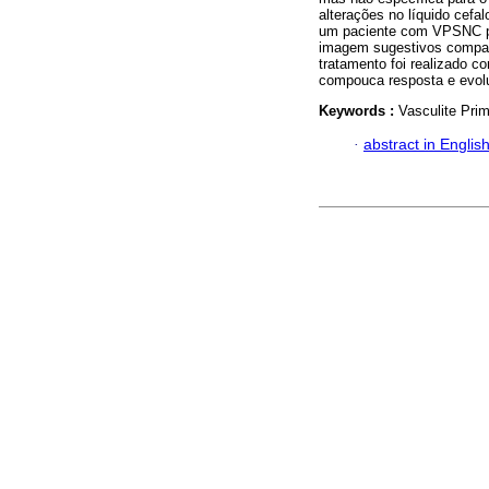
alterações no líquido cef
um paciente com VPSNC pr
imagem sugestivos compat
tratamento foi realizado 
compouca resposta e evol
Keywords :
Vasculite Pri
·
abstract in Englis