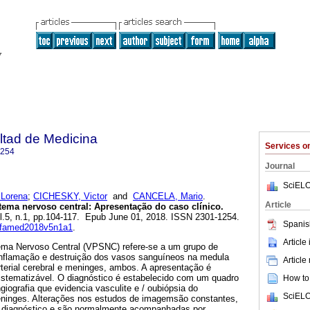
ltad de Medicina
Services 
1254
Journal
SciELO
Lorena
;
CICHESKY, Victor
and
CANCELA, Mario
.
Article
stema nervoso central: Apresentação do caso clínico.
ol.5, n.1, pp.104-117. Epub June 01, 2018. ISSN 2301-1254.
Spanis
anfamed2018v5n1a1
.
Article
tema Nervoso Central (VPSNC) refere-se a um grupo de
inflamação e destruição dos vasos sanguíneos na medula
Article
rterial cerebral e meninges, ambos. A apresentação é
istematizável. O diagnóstico é estabelecido com um quadro
How to 
giografia que evidencia vasculite e / oubiópsia do
SciELO
eninges. Alterações nos estudos de imagemsão constantes,
o diagnóstico e são normalmente acompanhadas por