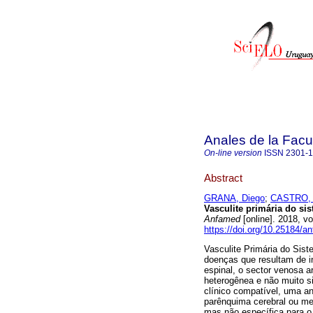
Anales de la Facu
On-line version
ISSN
2301-
Abstract
GRANA, Diego
;
CASTRO, 
Vasculite primária do si
Anfamed
[online]. 2018, v
https://doi.org/10.25184/
Vasculite Primária do Sis
doenças que resultam de 
espinal, o sector venosa a
heterogênea e não muito s
clínico compatível, uma an
parênquima cerebral ou m
mas não específica para 