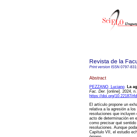
Revista de la Fac
Print version
ISSN
0797-831
Abstract
PEZZANO, Luciano
.
La ag
Fac. Der.
[online]. 2024, 
https://doi.org/10.22187/r
El artículo propone un exh
relativa a la agresión a lo
resoluciones que incluyen 
acto de determinación en e
como precisar qué sentido 
resoluciones. Aunque poda
Capítulo VII, el estudio ech
órgano.