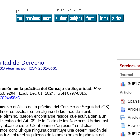
ultad de Derecho
Services 
6
On-line version
ISSN
2301-0665
Journal
SciELO
resión en la práctica del Consejo de Seguridad.
Rev.
Article
n.58, e204. Epub Dec 01, 2024. ISSN 0797-8316.
fd2024n58a5
.
Spanis
austivo análisis de la práctica del Consejo de Seguridad (CS)
Article
s fines de evaluar si, en alguna de las más de treinta
el término, pueden encontrarse rasgos que equivalgan a un
Article
l sentido del Art. 39 de la Carta de las Naciones Unidas, así
y alcance dio el CS al término “agresión” en dichas
How to 
mos concluir que ninguna constituye una determinación del
SciELO
a luz sobre el significado de la agresión en la práctica del