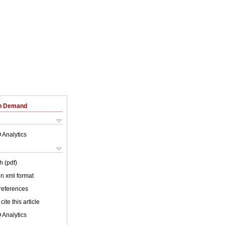
on Demand
 Analytics
h (pdf)
 in xml format
 references
cite this article
 Analytics