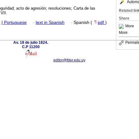
Automat
uridad; acto de agresión; resoluciones; Carta de las
Related lin
VII.
Share
h
|
Portuguese
·
text in Spanish
·
Spanish (
pdf
)
More
More
Av. 18 de julio 1824.
Permali
C.P 11200
editor@fder.edu.uy