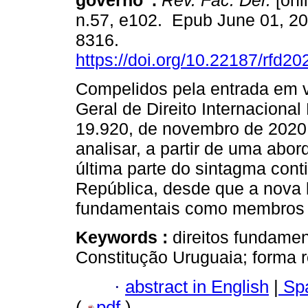
governo”.
Rev. Fac. Der.
[onl
n.57, e102. Epub June 01, 2
8316.
https://doi.org/10.22187/rfd2
Compelidos pela entrada em v
Geral de Direito Internacional
19.920, de novembro de 2020,
analisar, a partir de uma abor
última parte do sintagma conti
República, desde que a nova le
fundamentais como membros da
Keywords :
direitos fundament
Constitução Uruguaia; forma 
·
abstract in English
|
Spa
(
pdf
)