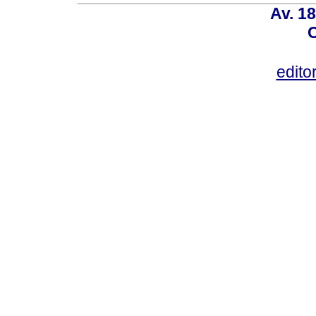
Av. 18
C
edito