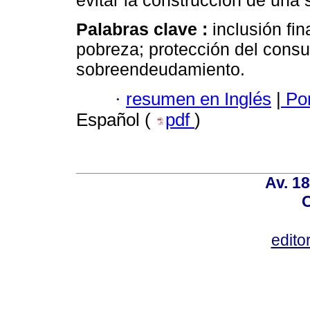
evitar la construcción de un
Palabras clave :
inclusión fin
pobreza; protección del consu
sobreendeudamiento.
·
resumen en Inglés
|
Por
Español (
pdf
)
Av. 18
C
edito