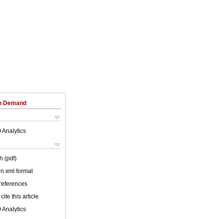
on Demand
 Analytics
h (pdf)
 in xml format
 references
cite this article
 Analytics