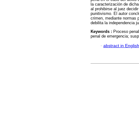
la caracterización de dich
al prohibirse al juez decidi
punitivismo. El autor conc
crimen, mediante normas p
debilita la independencia ju
Keywords :
Proceso penal;
penal de emergencia; susp
·
abstract in Englis