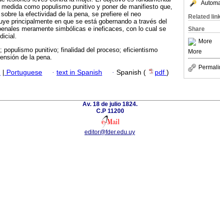
Automat
a medida como populismo punitivo y poner de manifiesto que,
r sobre la efectividad de la pena, se prefiere el neo
Related lin
luye principalmente en que se está gobernando a través del
enales meramente simbólicas e ineficaces, con lo cual se
Share
dicial.
More
 populismo punitivo; finalidad del proceso; eficientismo
More
ensión de la pena.
Permali
h
|
Portuguese
·
text in Spanish
·
Spanish (
pdf
)
Av. 18 de julio 1824.
C.P 11200
editor@fder.edu.uy