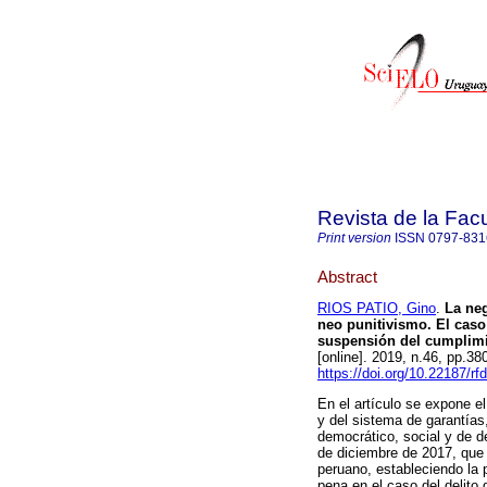
Revista de la Fac
Print version
ISSN
0797-831
Abstract
RIOS PATIO, Gino
.
La neg
neo punitivismo. El caso 
suspensión del cumplimien
[online]. 2019, n.46, pp.
https://doi.org/10.22187/r
En el artículo se expone el
y del sistema de garantías
democrático, social y de d
de diciembre de 2017, que m
peruano, estableciendo la p
pena en el caso del delito 