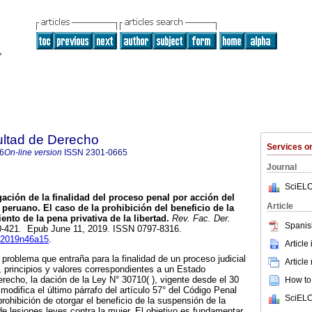
ultad de Derecho
Services 
6
On-line version
ISSN
2301-0665
Journal
SciELO
ación de la finalidad del proceso penal por acción del
Article
peruano. El caso de la prohibición del beneficio de la
to de la pena privativa de la libertad.
Rev. Fac. Der.
Spanis
380-421. Epub June 11, 2019. ISSN 0797-8316.
fd2019n46a15
.
Article
 problema que entraña para la finalidad de un proceso judicial
Article
, principios y valores correspondientes a un Estado
erecho, la dación de la Ley N° 30710( ), vigente desde el 30
How to 
odifica el último párrafo del artículo 57° del Código Penal
SciELO
rohibición de otorgar el beneficio de la suspensión de la
de lesiones leves contra la mujer. El objetivo es fundamentar