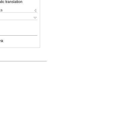
ic translation
ks
nk