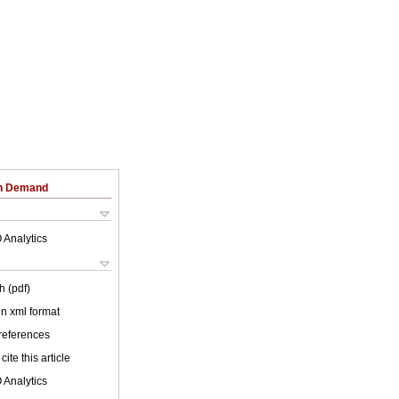
on Demand
 Analytics
h (pdf)
 in xml format
 references
cite this article
 Analytics