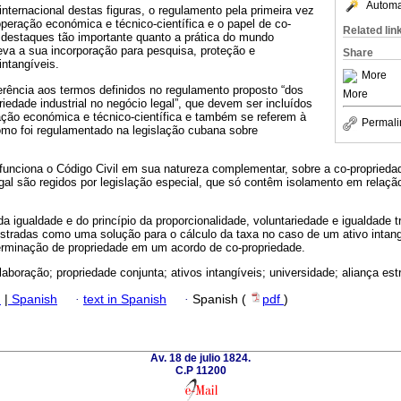
Automat
internacional destas figuras, o regulamento pela primeira vez
peração económica e técnico-científica e o papel de co-
Related lin
 destaques tão importante quanto a prática do mundo
eva a sua incorporação para pesquisa, proteção e
Share
intangíveis.
More
ferência aos termos definidos no regulamento proposto “dos
More
riedade industrial no negócio legal”, que devem ser incluídos
ção económica e técnico-científica e também se referem à
Permali
omo foi regulamentado na legislação cubana sobre
unciona o Código Civil em sua natureza complementar, sobre a co-proprieda
legal são regidos por legislação especial, que só contêm isolamento em relaç
 igualdade e do princípio da proporcionalidade, voluntariedade e igualdade tr
gistradas como uma solução para o cálculo da taxa no caso de um ativo intan
erminação de propriedade em um acordo de co-propriedade.
aboração; propriedade conjunta; ativos intangíveis; universidade; aliança est
h
|
Spanish
·
text in Spanish
·
Spanish (
pdf
)
Av. 18 de julio 1824.
C.P 11200