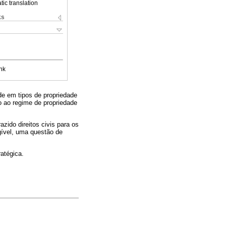
ic translation
ks
nk
de em tipos de propriedade
ão ao regime de propriedade
azido direitos civis para os
gível, uma questão de
ratégica.