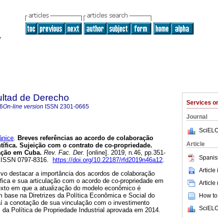
ultad de Derecho
Services 
6
On-line version
ISSN
2301-0665
Journal
SciELO
nice
.
Breves referências ao acordo de colaboração
Article
tífica. Sujeição com o contrato de co-propriedade.
uação em Cuba.
Rev. Fac. Der.
[online]. 2019, n.46, pp.351-
Spanis
. ISSN 0797-8316.
https://doi.org/10.22187/rfd2019n46a12
.
Article
ivo destacar a importância dos acordos de colaboração
fica e sua articulação com o acordo de co-propriedade em
Article
xto em que a atualização do modelo econômico é
base na Diretrizes da Política Econômica e Social do
How to 
aí a conotação de sua vinculação com o investimento
SciELO
s da Política de Propriedade Industrial aprovada em 2014.