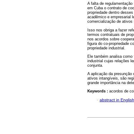
A falta de regulamentação 
em Cuba o contrato de coo
propriedade dentro desses
acadêmico e empresarial l
comercialização de ativos 
Isso nos obriga a fazer re
termos contratuais de prop
nos acordos sobre coopera
figura do co-propriedade c
propriedade industrial.
Ele também analisa como f
industrial cujas relações 
conjunta.
A aplicação da presunção da
ativos intangíveis, são re
grande importância na det
Keywords :
acordos de col
·
abstract in Englis