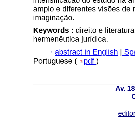
intensificação do estudo na á
amplo e diferentes visões de
imaginação.
Keywords :
direito e literatu
hermenêutica jurídica.
·
abstract in English
|
Spa
Portuguese (
pdf
)
Av. 18
C
edito