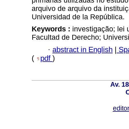
primárias utilizadas no estu
arquivo de arquivo da institui
Universidad de la República.
Keywords :
investigação; lei 
Facultad de Derecho; Universi
·
abstract in English
|
Spa
(
pdf
)
Av. 18
C
edito