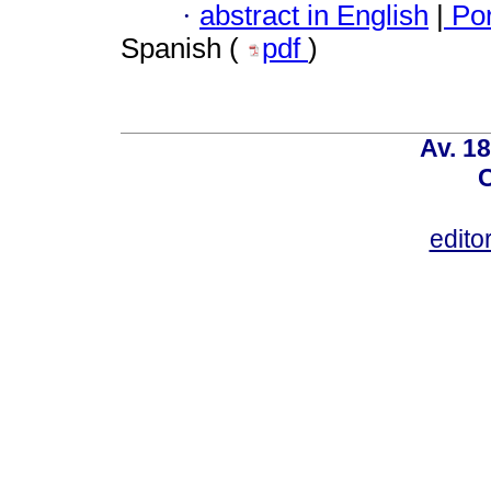
·
abstract in English
|
Por
Spanish (
pdf
)
Av. 18
C
edito