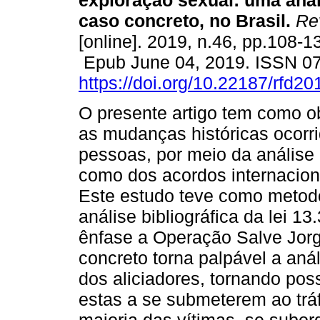
exploração sexual: uma anál
caso concreto, no Brasil.
Rev
[online]. 2019, n.46, pp.108-1
Epub June 04, 2019. ISSN 0
https://doi.org/10.22187/rfd2
O presente artigo tem como ob
as mudanças históricas ocorri
pessoas, por meio da análise 
como dos acordos internaciona
Este estudo teve como metod
análise bibliográfica da lei 
ênfase a Operação Salve Jor
concreto torna palpável a aná
dos aliciadores, tornando pos
estas a se submeterem ao tráf