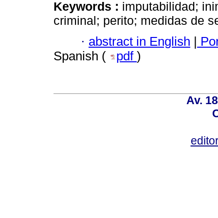
Keywords :
imputabilidad; ini
criminal; perito; medidas de s
·
abstract in English
|
Por
Spanish (
pdf
)
Av. 18
C
edito