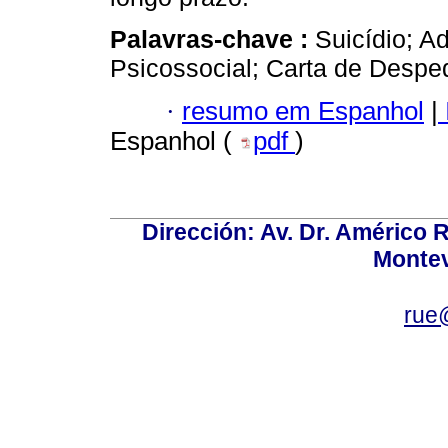
Palavras-chave :
Suicídio; A
Psicossocial; Carta de Despe
·
resumo em Espanhol
|
Espanhol (
pdf
)
Dirección: Av. Dr. Américo Ri
Montev
rue