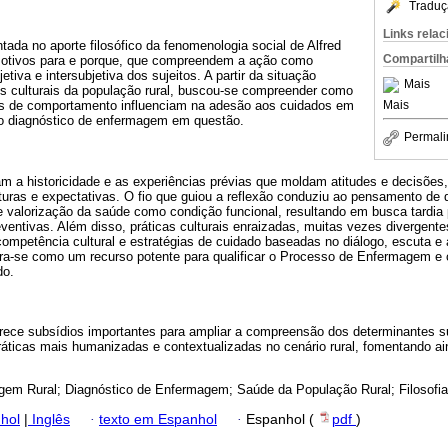
Traduç
Links rela
ntada no aporte filosófico da fenomenologia social de Alfred
Compartilh
otivos para e porque, que compreendem a ação como
etiva e intersubjetiva dos sujeitos. A partir da situação
Mais
ais culturais da população rural, buscou-se compreender como
Mais
es de comportamento influenciam na adesão aos cuidados em
do diagnóstico de enfermagem em questão.
Permali
am a historicidade e as experiências prévias que moldam atitudes e decisões
uras e expectativas. O fio que guiou a reflexão conduziu ao pensamento de q
rte valorização da saúde como condição funcional, resultando em busca tardia
entivas. Além disso, práticas culturais enraizadas, muitas vezes divergent
mpetência cultural e estratégias de cuidado baseadas no diálogo, escuta e 
a-se como um recurso potente para qualificar o Processo de Enfermagem e c
do.
erece subsídios importantes para ampliar a compreensão dos determinantes s
ráticas mais humanizadas e contextualizadas no cenário rural, fomentando ain
em Rural; Diagnóstico de Enfermagem; Saúde da População Rural; Filosofia
hol
|
Inglês
·
texto em Espanhol
·
Espanhol (
pdf
)