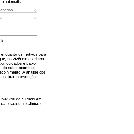
ão automática
cionados
ar
nk
, enquanto os motivos para
ue, na vivência cotidiana
 por cuidados e baixo
es do saber biomédico,
acolhimento. A análise dos
onstruir intervenções
ubjetivos do cuidado em
da o raciocínio clínico e
.