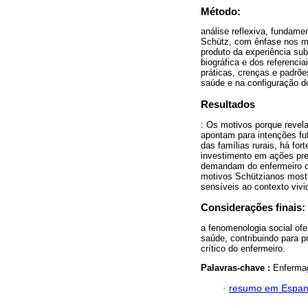
Método:
análise reflexiva, fundame
Schütz, com ênfase nos m
produto da experiência subj
biográfica e dos referenci
práticas, crenças e padrõ
saúde e na configuração 
Resultados
: Os motivos porque revel
apontam para intenções fut
das famílias rurais, há fo
investimento em ações prev
demandam do enfermeiro co
motivos Schützianos mostr
sensíveis ao contexto vivi
Considerações finais:
a fenomenologia social of
saúde, contribuindo para p
crítico do enfermeiro.
Palavras-chave :
Enfermag
·
resumo em Espan