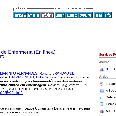
de Enfermería (En línea)
Serviços P
371
Journal
SciELO
MARINHO FERNANDES, Renata
;
BRANDAO DE
Artigo
sa
e
GALVAO PINTO, Erika Simone
.
Saúde comunitária
rurais: contribuições fenomenológicas dos motivos
Espanh
cínio clínico em enfermagem.
Revista urug. enferm. (En
20, n.1, e511. Epub 01-Dez-2025. ISSN 2301-0371.
Artigo
rue2025v20n1a12
.
Referên
Como ci
co de enfermagem Saúde Comunitária Deficiente em meio rural
SciELO
ivos para e motivos porque.