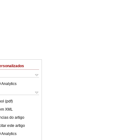
ersonalizados
 Analytics
ol (pdf)
 em XML
cias do artigo
tar este artigo
 Analytics