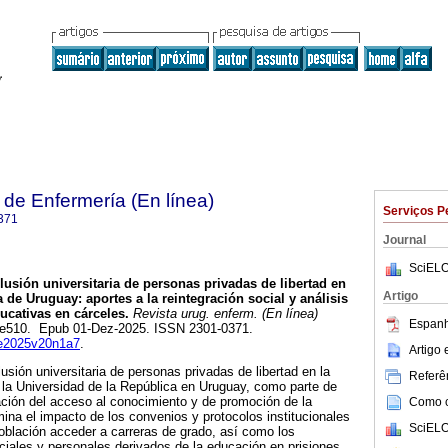
de Enfermería (En línea)
Serviços P
371
Journal
SciELO
lusión universitaria de personas privadas de libertad en
Artigo
 de Uruguay: aportes a la reintegración social y análisis
ducativas en cárceles.
Revista urug. enferm. (En línea)
Espanh
.1, e510. Epub 01-Dez-2025. ISSN 2301-0371.
rue2025v20n1a7
.
Artigo
clusión universitaria de personas privadas de libertad en la
Referên
 la Universidad de la República en Uruguay, como parte de
ción del acceso al conocimiento y de promoción de la
Como ci
mina el impacto de los convenios y protocolos institucionales
SciELO
oblación acceder a carreras de grado, así como los
iales y personales derivados de la educación en prisiones.