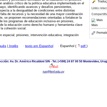
Traduç
un análisis crítico de la política educativa implementada en el
uayo, identificando avances y desafíos persistentes,
Links rela
specta a la desigualdad de condiciones entre distintas
a falta de recursos y la necesidad de una mayor coordinación
Compartilh
ente, se proponen recomendaciones orientadas a fortalecer la
Mais
 de los programas de educación inclusiva en prisiones,
 de la educación como derecho humano y herramienta clave
Mais
 la cohesión social.
Permali
n especial; prisiones; intervención educativa; integración
guês
|
Inglês
·
texto em Espanhol
·
Espanhol (
pdf
)
ección: Av. Dr. Américo Ricaldoni S/N - Tel. (+598) 24 87 00 50 Montevideo, Uru
rue@fenf.edu.uy