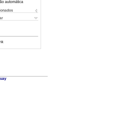
ão automática
cionados
ar
nk
guay