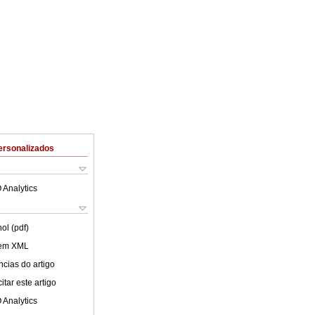
ersonalizados
 Analytics
ol (pdf)
 em XML
cias do artigo
tar este artigo
 Analytics