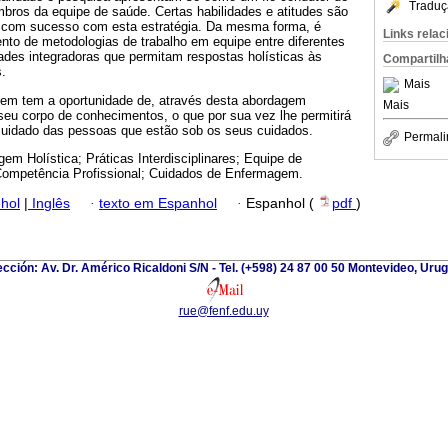
Traduç
bros da equipe de saúde. Certas habilidades e atitudes são
r com sucesso com esta estratégia. Da mesma forma, é
Links rela
nto de metodologias de trabalho em equipe entre diferentes
dades integradoras que permitam respostas holísticas às
Compartilh
.
Mais
gem tem a oportunidade de, através desta abordagem
Mais
 seu corpo de conhecimentos, o que por sua vez lhe permitirá
cuidado das pessoas que estão sob os seus cuidados.
Permali
em Holística; Práticas Interdisciplinares; Equipe de
Competência Profissional; Cuidados de Enfermagem.
hol
|
Inglês
·
texto em Espanhol
·
Espanhol (
pdf
)
ección: Av. Dr. Américo Ricaldoni S/N - Tel. (+598) 24 87 00 50 Montevideo, Uru
rue@fenf.edu.uy