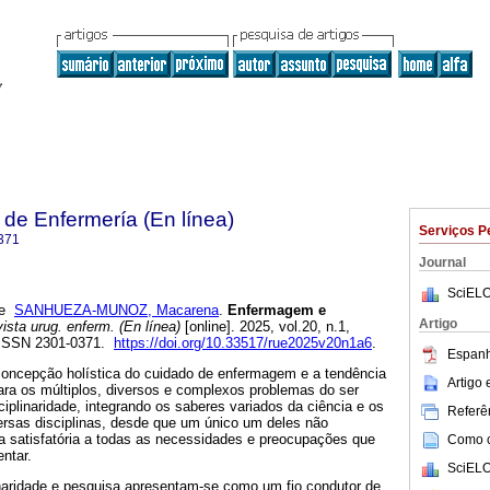
de Enfermería (En línea)
Serviços P
371
Journal
SciELO
e
SANHUEZA-MUNOZ, Macarena
.
Enfermagem e
Artigo
sta urug. enferm. (En línea)
[online]. 2025, vol.20, n.1,
 ISSN 2301-0371.
https://doi.org/10.33517/rue2025v20n1a6
.
Espanh
 concepção holística do cuidado de enfermagem e a tendência
Artigo
ara os múltiplos, diversos e complexos problemas do ser
ciplinaridade, integrando os saberes variados da ciência e os
Referên
ersas disciplinas, desde que um único um deles não
 satisfatória a todas as necessidades e preocupações que
Como ci
ntar.
SciELO
inaridade e pesquisa apresentam-se como um fio condutor de