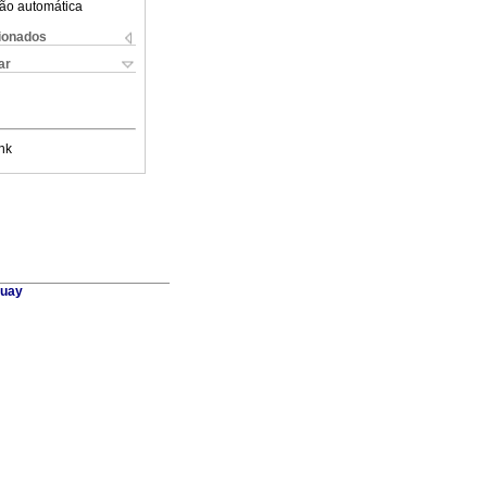
ão automática
cionados
ar
nk
guay