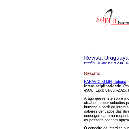
Revista Uruguaya 
versão On-line
ISSN
2301-0
Resumo
PARAVIC-KLIJN, Tatiana
interdisciplinaridade.
Revi
e509. Epub 01-Jun-2025.
Artigo que reflete sobre a
atual de propor soluções p
humano a partir da interdis
saberes derivados das div
consegue dar uma resposta
as pessoas possam aprese
O conceito de interdiscipl