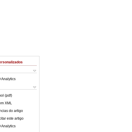
ersonalizados
 Analytics
ol (pdf)
 em XML
cias do artigo
tar este artigo
 Analytics