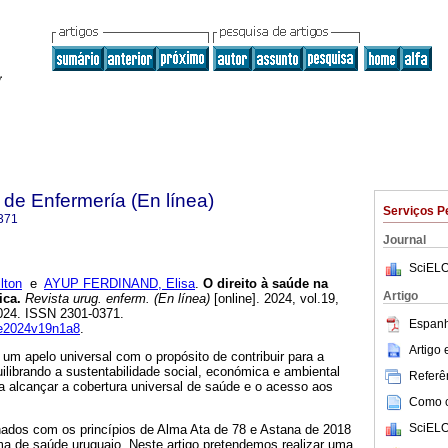
de Enfermería (En línea)
Serviços P
371
Journal
SciELO
ton
e
AYUP FERDINAND, Elisa
.
O direito à saúde na
Artigo
ica.
Revista urug. enferm. (En línea)
[online]. 2024, vol.19,
024. ISSN 2301-0371.
Espanh
rue2024v19n1a8
.
Artigo
m apelo universal com o propósito de contribuir para a
ilibrando a sustentabilidade social, económica e ambiental
Referên
sa alcançar a cobertura universal de saúde e o acesso aos
Como ci
SciELO
nhados com os princípios de Alma Ata de 78 e Astana de 2018
ma de saúde uruguaio. Neste artigo pretendemos realizar uma