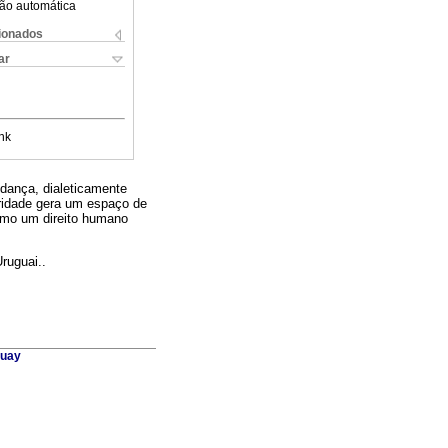
ão automática
cionados
ar
nk
dança, dialeticamente
ridade gera um espaço de
omo um direito humano
ruguai..
guay