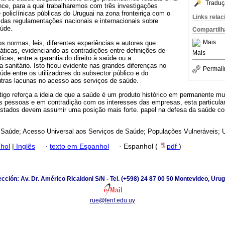
Traduç
ance, para a qual trabalharemos com três investigações
policlínicas públicas do Uruguai na zona fronteiriça com o
Links rela
z das regulamentações nacionais e internacionais sobre
aúde.
Compartilh
Mais
s normas, leis, diferentes experiências e autores que
áticas, evidenciando as contradições entre definições de
Mais
ticas, entre a garantia do direito à saúde ou a
 sanitário. Isto ficou evidente nas grandes diferenças no
Permali
de entre os utilizadores do subsector público e do
utras lacunas no acesso aos serviços de saúde.
igo reforça a ideia de que a saúde é um produto histórico em permanente mu
s pessoas e em contradição com os interesses das empresas, esta particula
Estados devem assumir uma posição mais forte. papel na defesa da saúde c
à Saúde; Acesso Universal aos Serviços de Saúde; Populações Vulneráveis; U
hol
|
Inglês
·
texto em Espanhol
·
Espanhol (
pdf
)
ección: Av. Dr. Américo Ricaldoni S/N - Tel. (+598) 24 87 00 50 Montevideo, Uru
rue@fenf.edu.uy