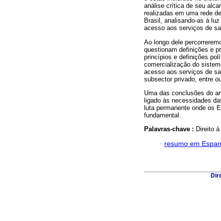
análise crítica de seu alc
realizadas em uma rede de 
Brasil, analisando-as à lu
acesso aos serviços de s
Ao longo dele percorreremo
questionam definições e pr
princípios e definições polí
comercialização do sistema
acesso aos serviços de saú
subsector privado, entre o
Uma das conclusões do art
ligado às necessidades da
luta permanente onde os 
fundamental.
Palavras-chave :
Direito 
·
resumo em Espan
Dir