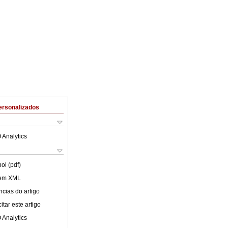
ersonalizados
 Analytics
ol (pdf)
 em XML
cias do artigo
tar este artigo
 Analytics