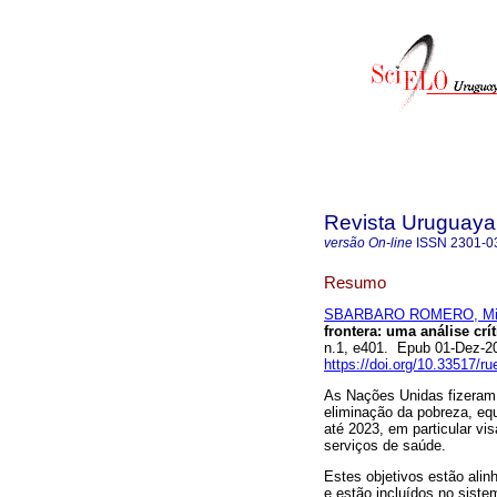
Revista Uruguaya 
versão On-line
ISSN
2301-0
Resumo
SBARBARO ROMERO, Mil
frontera: uma análise crít
n.1, e401. Epub 01-Dez-2
https://doi.org/10.33517/
As Nações Unidas fizeram u
eliminação da pobreza, equ
até 2023, em particular vi
serviços de saúde.
Estes objetivos estão ali
e estão incluídos no siste