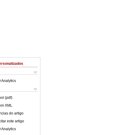
ersonalizados
 Analytics
ol (pdf)
 em XML
cias do artigo
tar este artigo
 Analytics