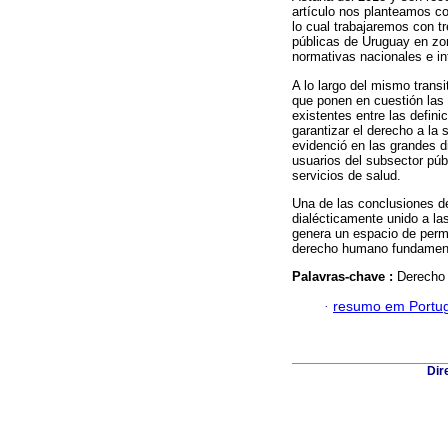
artículo nos planteamos com
lo cual trabajaremos con tr
públicas de Uruguay en zona
normativas nacionales e in
A lo largo del mismo trans
que ponen en cuestión las 
existentes entre las definic
garantizar el derecho a la 
evidenció en las grandes di
usuarios del subsector púb
servicios de salud.
Una de las conclusiones de
dialécticamente unido a la
genera un espacio de perm
derecho humano fundament
Palavras-chave :
Derecho 
·
resumo em Portu
Dir