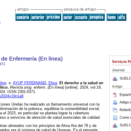
de Enfermería (En línea)
Serviços P
371
Journal
SciELO
ton
e
AYUP FERDINAND, Elisa
.
El derecho a la salud en
Artigo
ítico.
Revista urug. enferm. (En línea)
[online]. 2024, vol.19,
024. ISSN 2301-0371.
Espanh
rue2024v19n1a8
.
Artigo
iones Unidas ha realizado un llamamiento universal con la
 eliminación de la pobreza, equilibrar la sostenibilidad social,
Referên
el 2023, en particular se plantea lograr la cobertura
ceso a servicios de atención de salud esenciales de calidad.
Como ci
SciELO
tran alineados con los principios de Alma Ata del 78 y de
gidos por el sistema de salud de Uruguay. En el presente