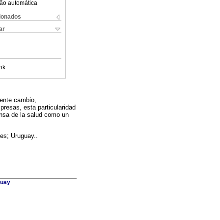
ão automática
cionados
ar
nk
nente cambio,
presas, esta particularidad
nsa de la salud como un
es; Uruguay..
guay