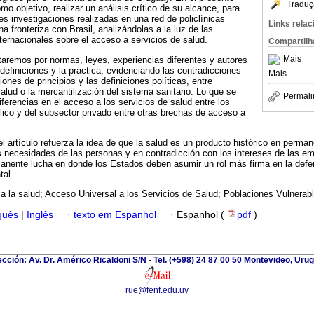
Traduç
o objetivo, realizar un análisis crítico de su alcance, para
es investigaciones realizadas en una red de policlínicas
Links rela
 fronteriza con Brasil, analizándolas a la luz de las
ternacionales sobre el acceso a servicios de salud.
Compartilh
Mais
itaremos por normas, leyes, experiencias diferentes y autores
definiciones y la práctica, evidenciando las contradicciones
Mais
iones de principios y las definiciones políticas, entre
salud o la mercantilización del sistema sanitario. Lo que se
Permali
ferencias en el acceso a los servicios de salud entre los
lico y del subsector privado entre otras brechas de acceso a
l artículo refuerza la idea de que la salud es un producto histórico en perma
s necesidades de las personas y en contradicción con los intereses de las em
anente lucha en donde los Estados deben asumir un rol más firma en la defe
al.
a la salud; Acceso Universal a los Servicios de Salud; Poblaciones Vulnerabl
guês
|
Inglês
·
texto em Espanhol
·
Espanhol (
pdf
)
ección: Av. Dr. Américo Ricaldoni S/N - Tel. (+598) 24 87 00 50 Montevideo, Uru
rue@fenf.edu.uy