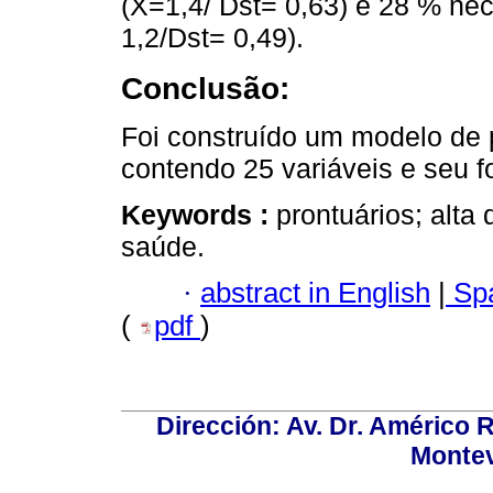
(X=1,4/ Dst= 0,63) e 28 % ne
1,2/Dst= 0,49).
Conclusão:
Foi construído um modelo de
contendo 25 variáveis e seu fo
Keywords :
prontuários; alta 
saúde.
·
abstract in English
|
Spa
(
pdf
)
Dirección: Av. Dr. Américo Ri
Montev