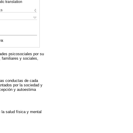
ic translation
ks
nk
ades psicosociales por su
familiares y sociales,
 las conductas de cada
antados por la sociedad y
cepción y autoestima
la salud física y mental