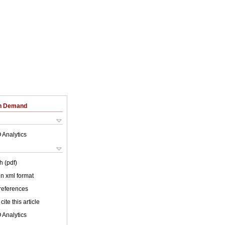
on Demand
 Analytics
h (pdf)
 in xml format
 references
cite this article
 Analytics