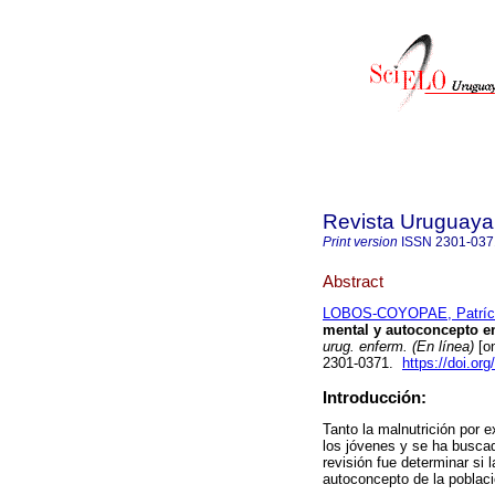
Revista Uruguaya 
Print version
ISSN
2301-037
Abstract
LOBOS-COYOPAE, Patríc
mental y autoconcepto en 
urug. enferm. (En línea)
[on
2301-0371.
https://doi.o
Introducción:
Tanto la malnutrición por
los jóvenes y se ha buscad
revisión fue determinar si 
autoconcepto de la població