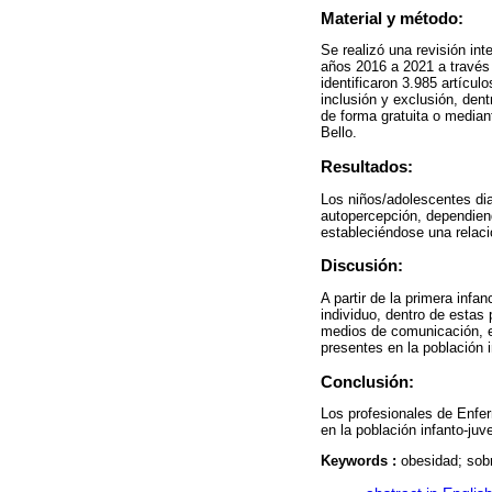
Material y método:
Se realizó una revisión int
años 2016 a 2021 a travé
identificaron 3.985 artícul
inclusión y exclusión, dent
de forma gratuita o median
Bello.
Resultados:
Los niños/adolescentes di
autopercepción, dependiend
estableciéndose una relació
Discusión:
A partir de la primera inf
individuo, dentro de estas
medios de comunicación, e
presentes en la población 
Conclusión:
Los profesionales de Enfer
en la población infanto-juve
Keywords :
obesidad; sob