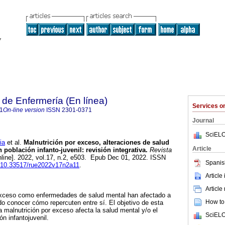
de Enfermería (En línea)
Services 
1
On-line version
ISSN
2301-0371
Journal
SciELO
ia
et al.
Malnutrición por exceso, alteraciones de salud
Article
población infanto-juvenil: revisión integrativa.
Revista
line]. 2022, vol.17, n.2, e503. Epub Dec 01, 2022. ISSN
Spanis
rg/10.33517/rue2022v17n2a11
.
Article
Article
 exceso como enfermedades de salud mental han afectado a
How to 
o conocer cómo repercuten entre sí. El objetivo de esta
la malnutrición por exceso afecta la salud mental y/o el
SciELO
n infantojuvenil.