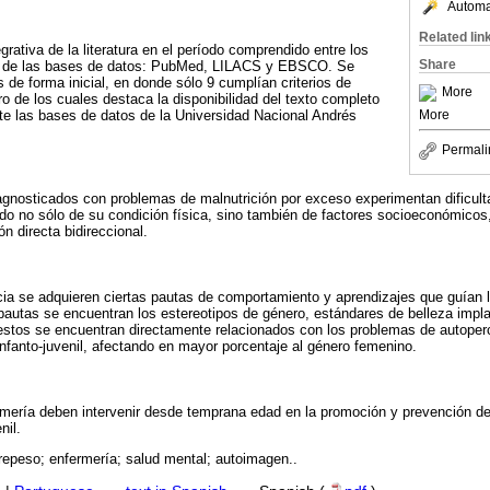
Automat
Related lin
egrativa de la literatura en el período comprendido entre los
Share
s de las bases de datos: PubMed, LILACS y EBSCO. Se
os de forma inicial, en donde sólo 9 cumplían criterios de
More
ro de los cuales destaca la disponibilidad del texto completo
More
te las bases de datos de la Universidad Nacional Andrés
Permali
agnosticados con problemas de malnutrición por exceso experimentan dificult
o no sólo de su condición física, sino también de factores socioeconómicos, 
n directa bidireccional.
ancia se adquieren ciertas pautas de comportamiento y aprendizajes que guían
 pautas se encuentran los estereotipos de género, estándares de belleza impl
stos se encuentran directamente relacionados con los problemas de autoper
infanto-juvenil, afectando en mayor porcentaje al género femenino.
mería deben intervenir desde temprana edad en la promoción y prevención de 
nil.
repeso; enfermería; salud mental; autoimagen..