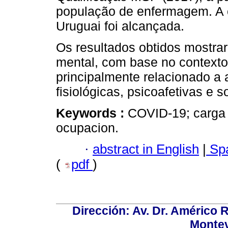
população de enfermagem. A 
Uruguai foi alcançada.
Os resultados obtidos mostra
mental, com base no context
principalmente relacionado a a
fisiológicas, psicoafetivas e s
Keywords :
COVID-19; carga 
ocupacion.
·
abstract in English
|
Spa
(
pdf
)
Dirección: Av. Dr. Américo Ri
Montev