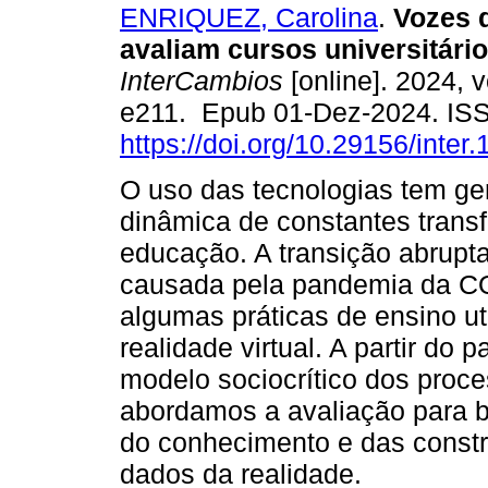
ENRIQUEZ, Carolina
.
Vozes d
avaliam cursos universitári
InterCambios
[online]. 2024, v
e211. Epub 01-Dez-2024. IS
https://doi.org/10.29156/inter.
O uso das tecnologias tem g
dinâmica de constantes trans
educação. A transição abrupta
causada pela pandemia da CO
algumas práticas de ensino ut
realidade virtual. A partir do
modelo sociocrítico dos proc
abordamos a avaliação para b
do conhecimento e das const
dados da realidade.