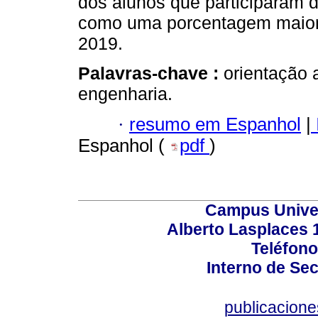
dos alunos que participaram
como uma porcentagem maior
2019.
Palavras-chave :
orientação
engenharia.
·
resumo em Espanhol
|
Espanhol (
pdf
)
Campus Univers
Alberto Lasplaces 
Teléfono
Interno de Sec
publicacion