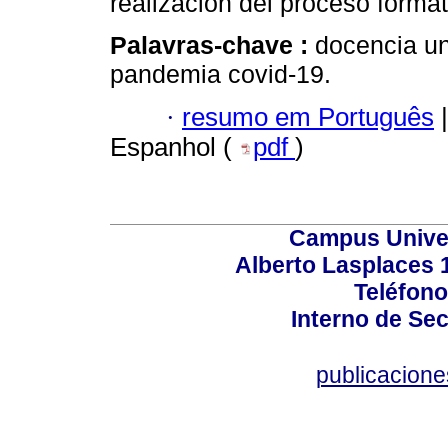
realización del proceso forma
Palavras-chave :
docencia un
pandemia covid-19.
·
resumo em Português
|
Espanhol (
pdf
)
Campus Univers
Alberto Lasplaces 
Teléfono
Interno de Sec
publicacion