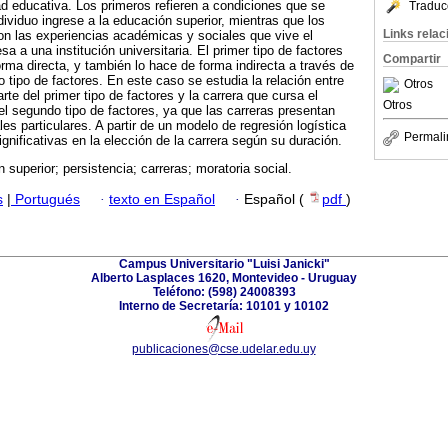
ad educativa. Los primeros refieren a condiciones que se
Traduc
dividuo ingrese a la educación superior, mientras que los
Links rela
on las experiencias académicas y sociales que vive el
sa a una institución universitaria. El primer tipo de factores
Compartir
orma directa, y también lo hace de forma indirecta a través de
 tipo de factores. En este caso se estudia la relación entre
Otros
rte del primer tipo de factores y la carrera que cursa el
Otros
el segundo tipo de factores, ya que las carreras presentan
ales particulares. A partir de un modelo de regresión logística
Permali
significativas en la elección de la carrera según su duración.
 superior; persistencia; carreras; moratoria social.
s
|
Portugués
·
texto en Español
·
Español (
pdf
)
Campus Universitario "Luisi Janicki"
Alberto Lasplaces 1620, Montevideo - Uruguay
Teléfono: (598) 24008393
Interno de Secretaría: 10101 y 10102
publicaciones@cse.udelar.edu.uy