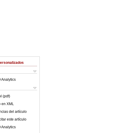
Personalizados
 Analytics
l (pdf)
lo en XML
cias del artículo
tar este artículo
 Analytics