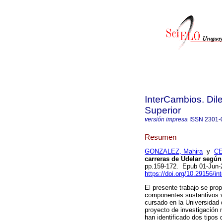
InterCambios. Dil
Superior
versión impresa
ISSN
2301-
Resumen
GONZALEZ, Mahira
y
CE
carreras de Udelar según
pp.159-172. Epub 01-Jun-
https://doi.org/10.29156/in
El presente trabajo se prop
componentes sustantivos vi
cursado en la Universidad 
proyecto de investigación 
han identificado dos tipos 