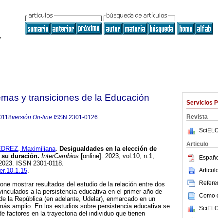
emas y transiciones de la Educación
Servicios 
Revista
0118
versión On-line
ISSN
2301-0126
SciELO
Articulo
DREZ, Maximiliana
.
Desigualdades en la elección de
 su duración.
InterCambios
[online]. 2023, vol.10, n.1,
Españo
2023. ISSN 2301-0118.
Articu
ter.10.1.15
.
Referen
one mostrar resultados del estudio de la relación entre dos
nculados a la persistencia educativa en el primer año de
Como ci
de la República (en adelante, Udelar), enmarcado en un
más amplio. En los estudios sobre persistencia educativa se
SciELO
de factores en la trayectoria del individuo que tienen