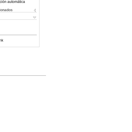
ción automática
cionados
nk