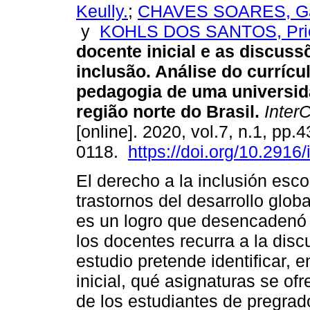
Keully.
;
CHAVES SOARES, Gar
y
KOHLS DOS SANTOS, Pric
docente inicial e as discuss
inclusão. Análise do currícu
pedagogia de uma universid
região norte do Brasil.
Inter
[online]. 2020, vol.7, n.1, p
0118.
https://doi.org/10.2916/
El derecho a la inclusión esc
trastornos del desarrollo glob
es un logro que desencadenó 
los docentes recurra a la disc
estudio pretende identificar, 
inicial, qué asignaturas se of
de los estudiantes de pregrad